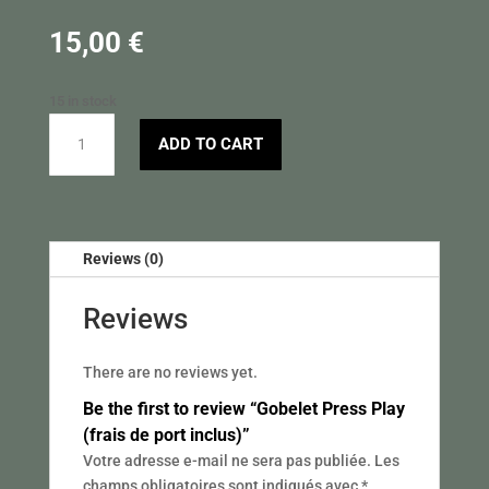
15,00
€
15 in stock
Gobelet
ADD TO CART
Press
Play
(frais
de
port
Reviews (0)
inclus)
quantity
Reviews
There are no reviews yet.
Be the first to review “Gobelet Press Play
(frais de port inclus)”
Votre adresse e-mail ne sera pas publiée.
Les
champs obligatoires sont indiqués avec
*